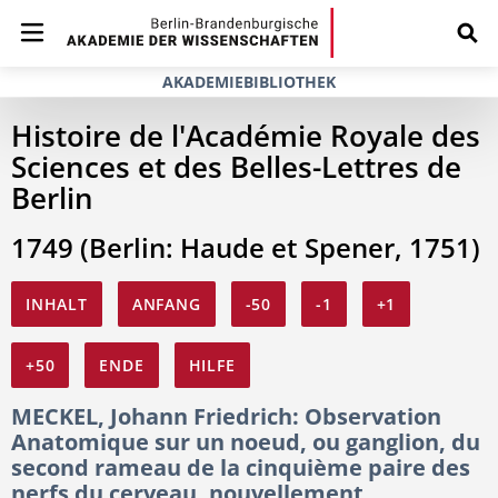
AKADEMIEBIBLIOTHEK
Histoire de l'Académie Royale des
Sciences et des Belles-Lettres de
Berlin
1749 (Berlin: Haude et Spener, 1751)
INHALT
ANFANG
-50
-1
+1
+50
ENDE
HILFE
MECKEL, Johann Friedrich: Observation
Anatomique sur un noeud, ou ganglion, du
second rameau de la cinquième paire des
nerfs du cerveau, nouvellement