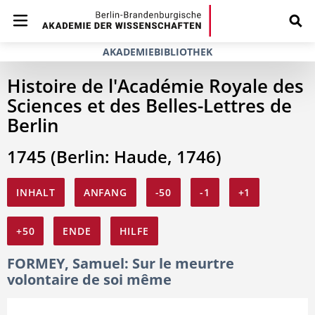
AKADEMIEBIBLIOTHEK
Histoire de l'Académie Royale des
Sciences et des Belles-Lettres de
Berlin
1745 (Berlin: Haude, 1746)
INHALT
ANFANG
-50
-1
+1
+50
ENDE
HILFE
FORMEY, Samuel: Sur le meurtre
volontaire de soi même