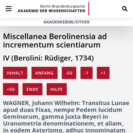
AKADEMIEBIBLIOTHEK
Miscellanea Berolinensia ad
incrementum scientiarum
IV (Berolini: Rüdiger, 1734)
INHALT
ANFANG
-50
-1
+1
+50
ENDE
HILFE
WAGNER, Johann Wilhelm: Transitus Lunae
apud duas Fixas, nempe Pedem lucidum
Geminorum, gamma juxta Beyeri in
Uranometria denominationem, et aliam,
in eodem Asterismo, adhuc innominatam