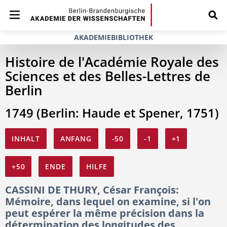
AKADEMIEBIBLIOTHEK
Histoire de l'Académie Royale des
Sciences et des Belles-Lettres de
Berlin
1749 (Berlin: Haude et Spener, 1751)
INHALT
ANFANG
-50
-1
+1
+50
ENDE
HILFE
CASSINI DE THURY, César François:
Mémoire, dans lequel on examine, si l'on
peut espérer la même précision dans la
détermination des longitudes des