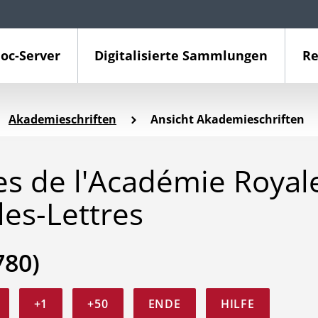
oc-Server
Digitalisierte Sammlungen
Re
Akademieschriften
Ansicht Akademieschriften
 de l'Académie Royal
les-Lettres
780)
+1
+50
ENDE
HILFE