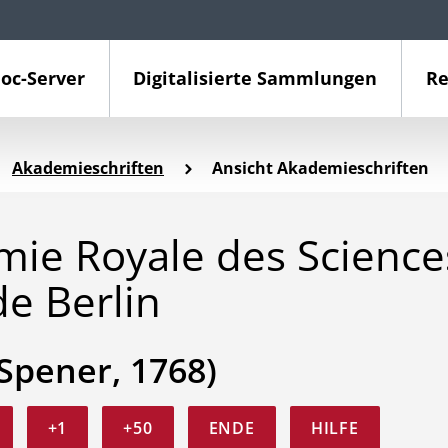
oc-Server
Digitalisierte Sammlungen
Re
Akademieschriften
Ansicht Akademieschriften
émie Royale des Science
de Berlin
 Spener, 1768)
+1
+50
ENDE
HILFE