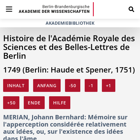
AKADEMIEBIBLIOTHEK
Histoire de l'Académie Royale des
Sciences et des Belles-Lettres de
Berlin
1749 (Berlin: Haude et Spener, 1751)
INHALT
ANFANG
-50
-1
+1
+50
ENDE
HILFE
MERIAN, Johann Bernhard: Mémoire sur
l'apperception considérée relativement
aux idées, ou, sur l'existence des idées
dans l'âme