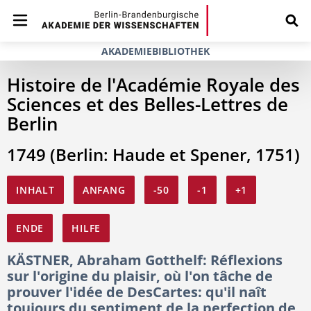
AKADEMIEBIBLIOTHEK
Histoire de l'Académie Royale des
Sciences et des Belles-Lettres de
Berlin
1749 (Berlin: Haude et Spener, 1751)
INHALT
ANFANG
-50
-1
+1
ENDE
HILFE
KÄSTNER, Abraham Gotthelf: Réflexions
sur l'origine du plaisir, où l'on tâche de
prouver l'idée de DesCartes: qu'il naît
toujours du sentiment de la perfection de