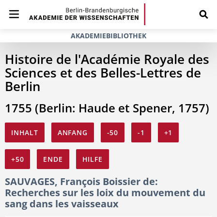
AKADEMIEBIBLIOTHEK
Histoire de l'Académie Royale des
Sciences et des Belles-Lettres de
Berlin
1755 (Berlin: Haude et Spener, 1757)
INHALT
ANFANG
-50
-1
+1
+50
ENDE
HILFE
SAUVAGES, François Boissier de:
Recherches sur les loix du mouvement du
sang dans les vaisseaux