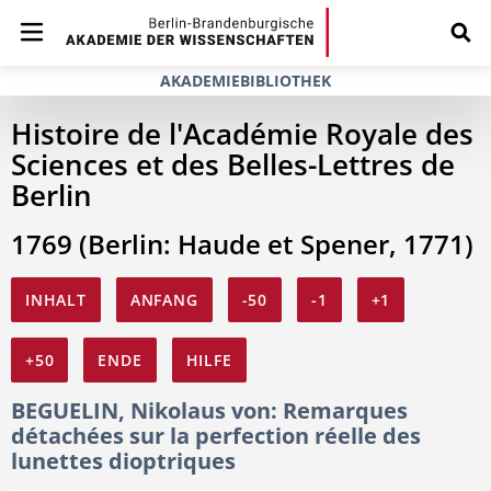
AKADEMIEBIBLIOTHEK
Histoire de l'Académie Royale des
Sciences et des Belles-Lettres de
Berlin
1769 (Berlin: Haude et Spener, 1771)
INHALT
ANFANG
-50
-1
+1
+50
ENDE
HILFE
BEGUELIN, Nikolaus von: Remarques
détachées sur la perfection réelle des
lunettes dioptriques