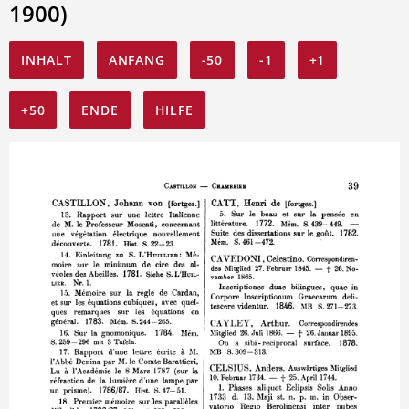
1900)
INHALT
ANFANG
-50
-1
+1
+50
ENDE
HILFE