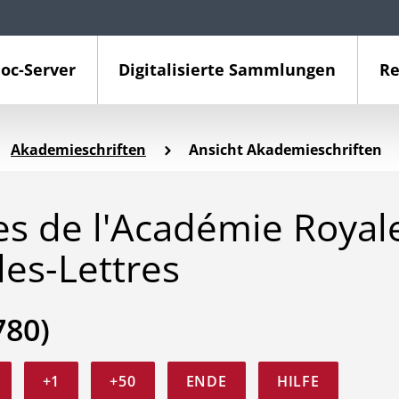
oc-Server
Digitalisierte Sammlungen
Re
Akademieschriften
Ansicht Akademieschriften
 de l'Académie Royal
les-Lettres
780)
+1
+50
ENDE
HILFE