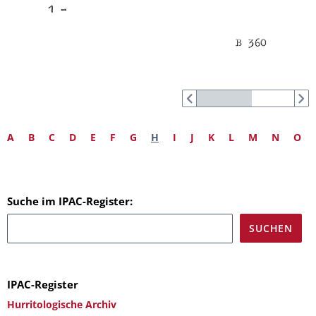
A
B
C
D
E
F
G
H
I
J
K
L
M
N
O
Suche im IPAC-Register:
IPAC-Register
Hurritologische Archiv