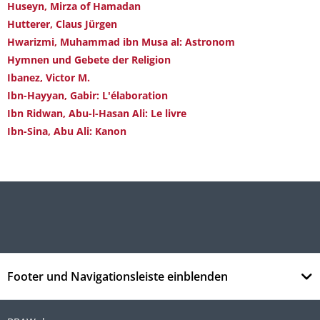
Huseyn, Mirza of Hamadan
Hutterer, Claus Jürgen
Hwarizmi, Muhammad ibn Musa al: Astronom
Hymnen und Gebete der Religion
Ibanez, Victor M.
Ibn-Hayyan, Gabir: L'élaboration
Ibn Ridwan, Abu-l-Hasan Ali: Le livre
Ibn-Sina, Abu Ali: Kanon
Footer und Navigationsleiste einblenden