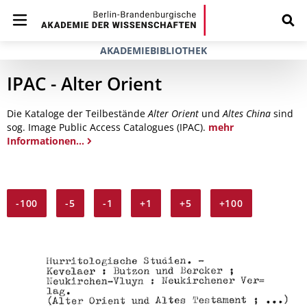
AKADEMIEBIBLIOTHEK
IPAC - Alter Orient
Die Kataloge der Teilbestände
Alter Orient
und
Altes China
sind
sog. Image Public Access Catalogues (IPAC).
mehr
Informationen...
-100
-5
-1
+1
+5
+100