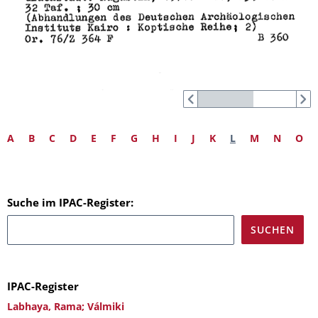
A
B
C
D
E
F
G
H
I
J
K
L
M
N
O
Suche im IPAC-Register:
IPAC-Register
Labhaya, Rama; Válmiki