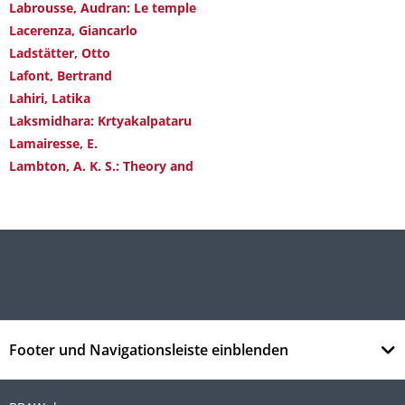
Labrousse, Audran: Le temple
Lacerenza, Giancarlo
Ladstätter, Otto
Lafont, Bertrand
Lahiri, Latika
Laksmidhara: Krtyakalpataru
Lamairesse, E.
Lambton, A. K. S.: Theory and
Footer und Navigationsleiste einblenden