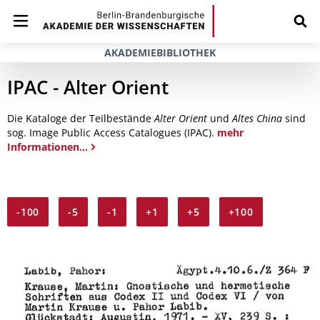
AKADEMIEBIBLIOTHEK
IPAC - Alter Orient
Die Kataloge der Teilbestände
Alter Orient
und
Altes China
sind
sog. Image Public Access Catalogues (IPAC).
mehr
Informationen...
-100
-5
-1
+1
+5
+100