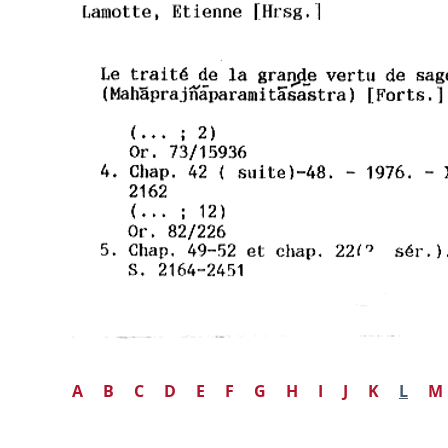
A
B
C
D
E
F
G
H
I
J
K
L
M