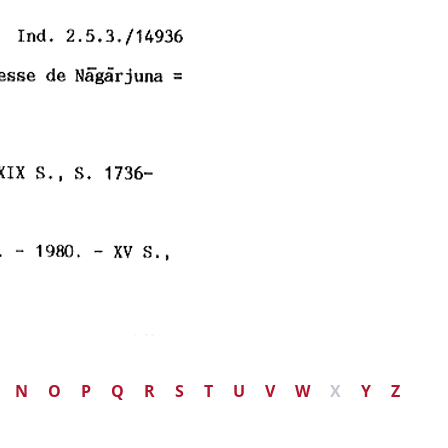
N
O
P
Q
R
S
T
U
V
W
X
Y
Z