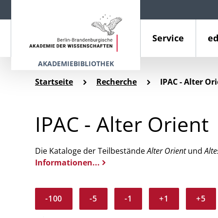
Service
ed
AKADEMIEBIBLIOTHEK
Startseite
Recherche
IPAC - Alter Or
IPAC - Alter Orient
Die Kataloge der Teilbestände
Alter Orient
und
Alte
Informationen...
-100
-5
-1
+1
+5