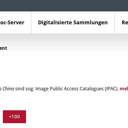
oc-Server
Digitalisierte Sammlungen
Re
ient
s China
sind sog. Image Public Access Catalogues (IPAC).
me
+100