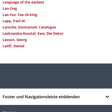
Language of the earliest
Lan-Ong
Lao-tzu: Tao-tê-king
Lapp, Paul W.
Laroche, Emmanuel: Catalogue
Laskowska-Kusztal, Ewa: Die Dekor
Lasson, Georg
Latifi, Danial
Footer und Navigationsleiste einblenden