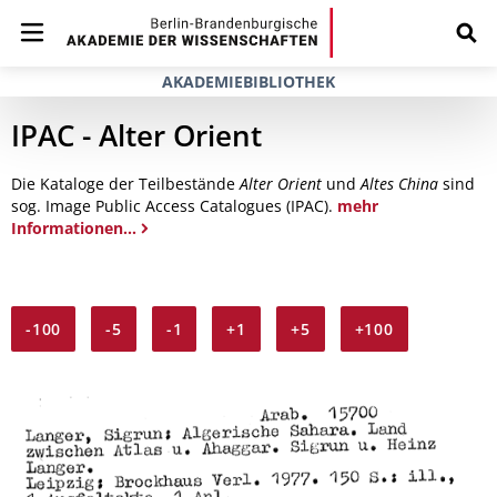
AKADEMIEBIBLIOTHEK
IPAC - Alter Orient
Die Kataloge der Teilbestände
Alter Orient
und
Altes China
sind
sog. Image Public Access Catalogues (IPAC).
mehr
Informationen...
-100
-5
-1
+1
+5
+100