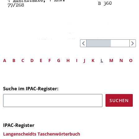
A
B
C
D
E
F
G
H
I
J
K
L
M
N
O
Suche im IPAC-Register:
IPAC-Register
Langenscheidts Taschenwörterbuch