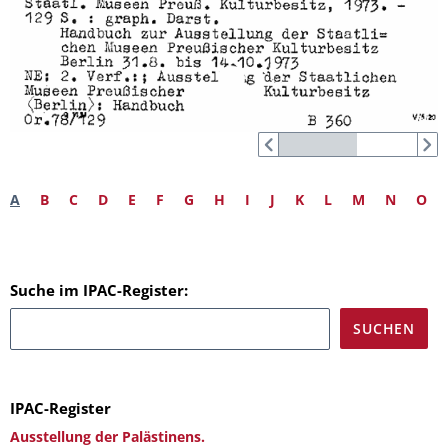
A
B
C
D
E
F
G
H
I
J
K
L
M
N
O
Suche im IPAC-Register:
IPAC-Register
Ausstellung der Palästinens.