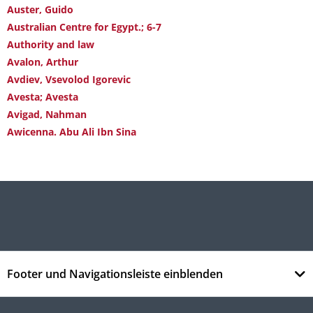
Auster, Guido
Australian Centre for Egypt.; 6-7
Authority and law
Avalon, Arthur
Avdiev, Vsevolod Igorevic
Avesta; Avesta
Avigad, Nahman
Awicenna. Abu Ali Ibn Sina
Footer und Navigationsleiste einblenden