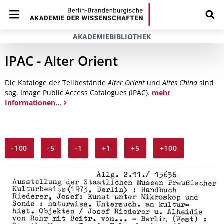
AKADEMIEBIBLIOTHEK
IPAC - Alter Orient
Die Kataloge der Teilbestände
Alter Orient
und
Altes China
sind
sog. Image Public Access Catalogues (IPAC).
mehr
Informationen...
-100
-5
-1
+1
+5
+100