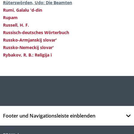
Rüterswörden, Udo: Die Beamten
Rumi, Galalu 'd-din
Rupam
Russell, H. F.
Russisch-deutsches Wörterbuch
Russko-Armjanskij slovar'
Russko-Nemeckij slovar'
Rybakov, R. B.: Religija i
Footer und Navigationsleiste einblenden