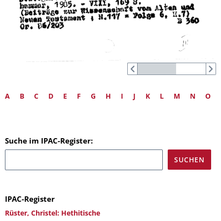
A
B
C
D
E
F
G
H
I
J
K
L
M
N
O
Suche im IPAC-Register:
IPAC-Register
Rüster, Christel: Hethitische