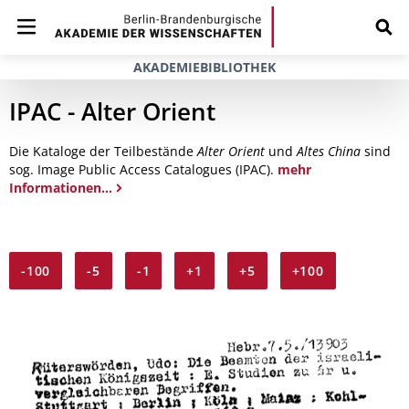
AKADEMIEBIBLIOTHEK
IPAC - Alter Orient
Die Kataloge der Teilbestände
Alter Orient
und
Altes China
sind
sog. Image Public Access Catalogues (IPAC).
mehr
Informationen...
-100
-5
-1
+1
+5
+100