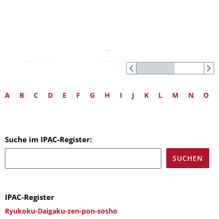
A
B
C
D
E
F
G
H
I
J
K
L
M
N
O
Suche im IPAC-Register:
IPAC-Register
Ryukoku-Daigaku-zen-pon-sosho