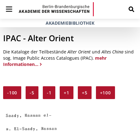
AKADEMIEBIBLIOTHEK
IPAC - Alter Orient
Die Kataloge der Teilbestände
Alter Orient
und
Altes China
sind
sog. Image Public Access Catalogues (IPAC).
mehr
Informationen...
-100
-5
-1
+1
+5
+100