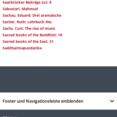
Saarbrücker Beiträge zur; 8
Sabustari, Mahmud
Sachau, Eduard; Drei aramäische
Sacher, Ruth: Lehrbuch des
Sachs, Curt: The rise of music
Sacred books of the Buddhist; 18
Sacred books of the East; 31
Saddharmapundarika
Footer und Navigationsleiste einblenden