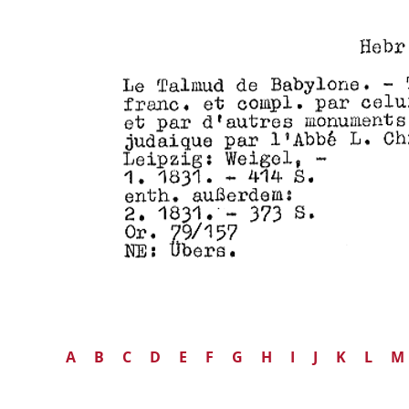
A
B
C
D
E
F
G
H
I
J
K
L
M