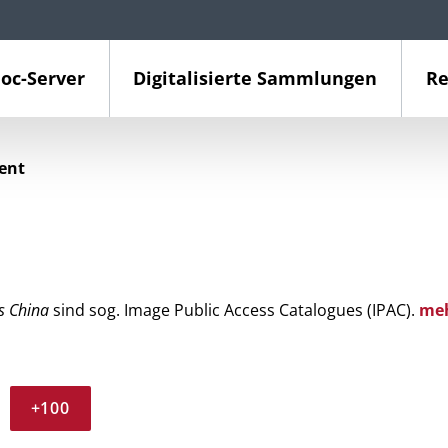
oc-Server
Digitalisierte Sammlungen
Re
ient
s China
sind sog. Image Public Access Catalogues (IPAC).
me
+100