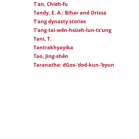
T'an, Chieh-fu
Tandy, E. A.: Bihar and Orissa
T'ang dynasty stories
T'ang-tai-wên-hsüeh-lun-ts'ung
Tani, T.
Tantrakhyayika
Tao, Jing-shên
Taranatha: dGos-'dod-kun-'byun