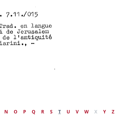
N
O
P
Q
R
S
T
U
V
W
X
Y
Z