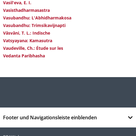
Vasil'eva, E. I.
Vasisthadharmasastra
Vasubandhu: L'Abhidharmakosa
Vasubandhu: Trimsikavijnapti
Vâsvâni, T. L.: Indische
Vatsyayana: Kamasutra
Vaudeville, Ch.: Étude sur les
Vedanta Paribhasha
Footer und Navigationsleiste einblenden