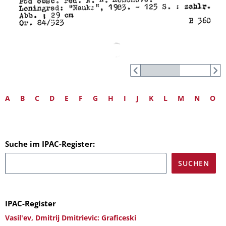
A
B
C
D
E
F
G
H
I
J
K
L
M
N
O
Suche im IPAC-Register:
IPAC-Register
Vasil'ev, Dmitrij Dmitrievic: Graficeski