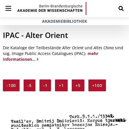
AKADEMIEBIBLIOTHEK
IPAC - Alter Orient
Die Kataloge der Teilbestände
Alter Orient
und
Altes China
sind
sog. Image Public Access Catalogues (IPAC).
mehr
Informationen...
-100
-5
-1
+1
+5
+100