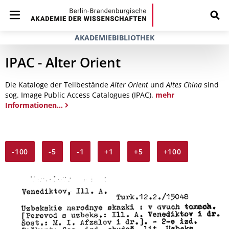
AKADEMIEBIBLIOTHEK
IPAC - Alter Orient
Die Kataloge der Teilbestände
Alter Orient
und
Altes China
sind
sog. Image Public Access Catalogues (IPAC).
mehr
Informationen...
-100
-5
-1
+1
+5
+100