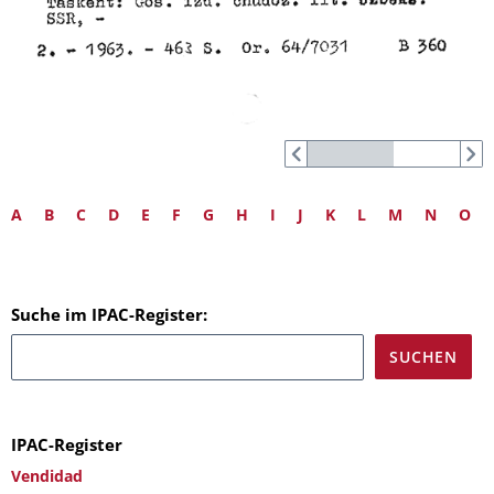
A
B
C
D
E
F
G
H
I
J
K
L
M
N
O
Suche im IPAC-Register:
IPAC-Register
Vendidad