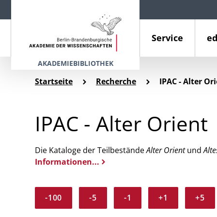
Service
ed
AKADEMIEBIBLIOTHEK
Startseite
Recherche
IPAC - Alter Or
IPAC - Alter Orient
Die Kataloge der Teilbestände
Alter Orient
und
Alte
Informationen...
-100
-5
-1
+1
+5