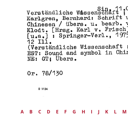
A
B
C
D
E
F
G
H
I
J
K
L
M