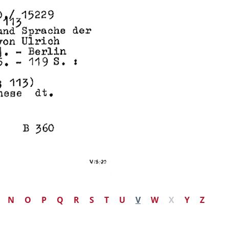
N
O
P
Q
R
S
T
U
V
W
X
Y
Z