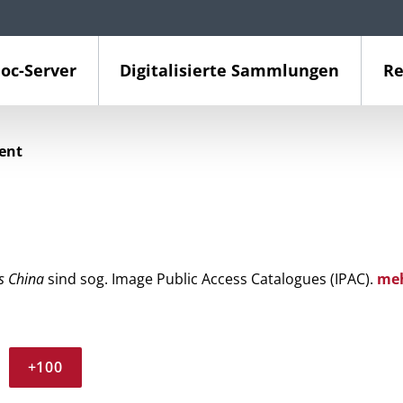
oc-Server
Digitalisierte Sammlungen
Re
ient
s China
sind sog. Image Public Access Catalogues (IPAC).
me
+100