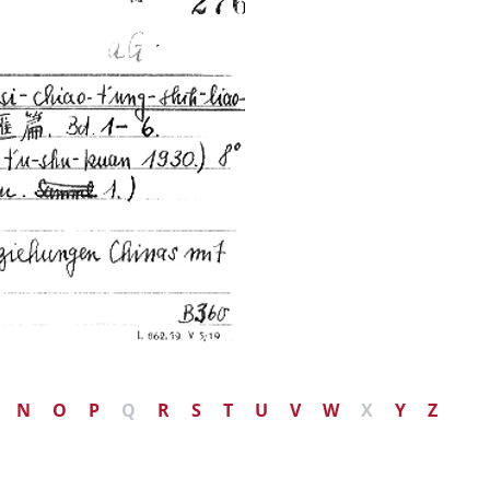
N
O
P
Q
R
S
T
U
V
W
X
Y
Z