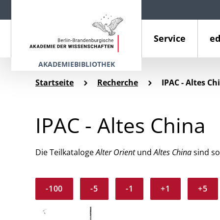
Service
ed
AKADEMIEBIBLIOTHEK
Startseite
Recherche
IPAC - Altes Ch
IPAC - Altes China
Die Teilkataloge
Alter Orient
und
Altes China
sind so
-100
-5
-1
+1
+5