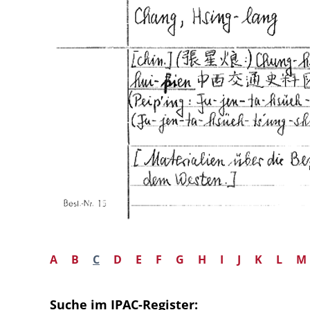
A
B
C
D
E
F
G
H
I
J
K
L
M
Suche im IPAC-Register: