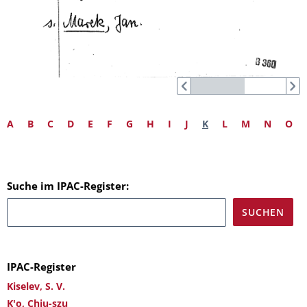
A
B
C
D
E
F
G
H
I
J
K
L
M
N
O
Suche im IPAC-Register:
IPAC-Register
Kiselev, S. V.
K'o, Chiu-szu