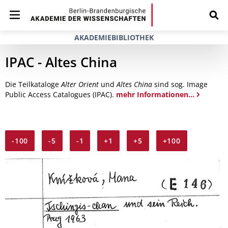
AKADEMIEBIBLIOTHEK
IPAC - Altes China
Die Teilkataloge
Alter Orient
und
Altes China
sind sog. Image
Public Access Catalogues (IPAC).
mehr Informationen...
-100
-5
-1
+1
+5
+100