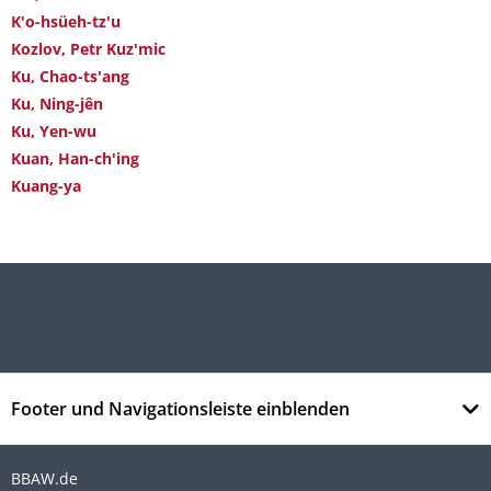
K'o-hsüeh-tz'u
Kozlov, Petr Kuz'mic
Ku, Chao-ts'ang
Ku, Ning-jên
Ku, Yen-wu
Kuan, Han-ch'ing
Kuang-ya
Footer und Navigationsleiste einblenden
BBAW.de