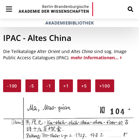
AKADEMIEBIBLIOTHEK
IPAC - Altes China
Die Teilkataloge
Alter Orient
und
Altes China
sind sog. Image
Public Access Catalogues (IPAC).
mehr Informationen...
-100
-5
-1
+1
+5
+100