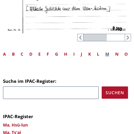
A
B
C
D
E
F
G
H
I
J
K
L
M
N
O
Suche im IPAC-Register:
IPAC-Register
Ma, Hsü-lun
Ma, Ts'ai