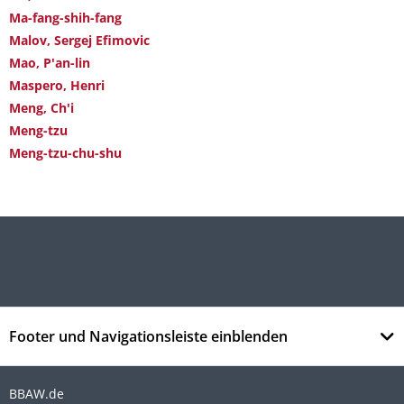
Ma-fang-shih-fang
Malov, Sergej Efimovic
Mao, P'an-lin
Maspero, Henri
Meng, Ch'i
Meng-tzu
Meng-tzu-chu-shu
Footer und Navigationsleiste einblenden
BBAW.de