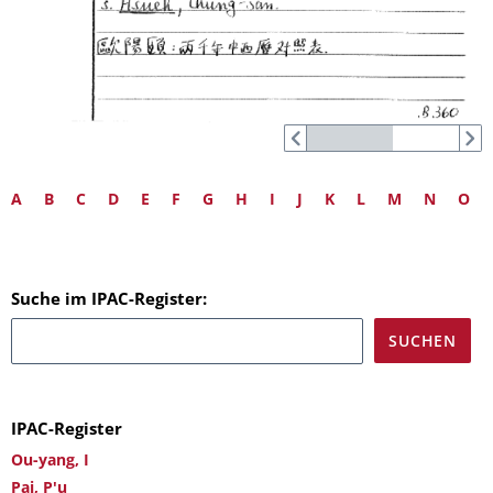
A
B
C
D
E
F
G
H
I
J
K
L
M
N
O
Suche im IPAC-Register:
IPAC-Register
Ou-yang, I
Pai, P'u