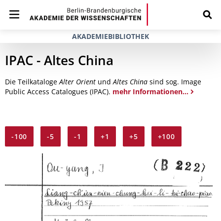
AKADEMIEBIBLIOTHEK
IPAC - Altes China
Die Teilkataloge
Alter Orient
und
Altes China
sind sog. Image
Public Access Catalogues (IPAC).
mehr Informationen...
-100
-5
-1
+1
+5
+100