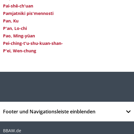
Pai-shê-ch'uan
Pamjatniki pis'mennosti
Pan, Ku
P'an, Lo-chi
Pao, Ming-yüan
Pei-ching-t'u-shu-kuan-shan-
P'ei, Wen-chung
Footer und Navigationsleiste einblenden
BBAW.de