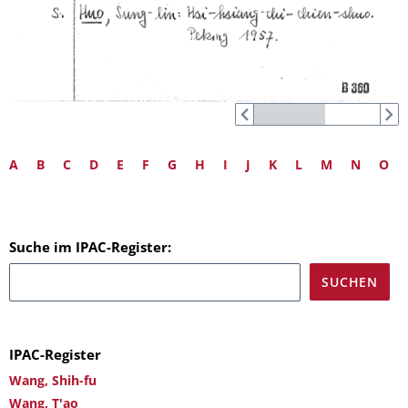
A
B
C
D
E
F
G
H
I
J
K
L
M
N
O
Suche im IPAC-Register:
IPAC-Register
Wang, Shih-fu
Wang, T'ao