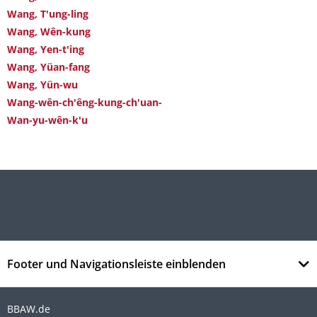
Wang, T'ung-ling
Wang, Wên-kung
Wang, Yen-t'ing
Wang, Yüan-fang
Wang, Yün-wu
Wang-wên-ch'êng-kung-ch'uan-
Wan-yu-wên-k'u
Footer und Navigationsleiste einblenden
BBAW.de