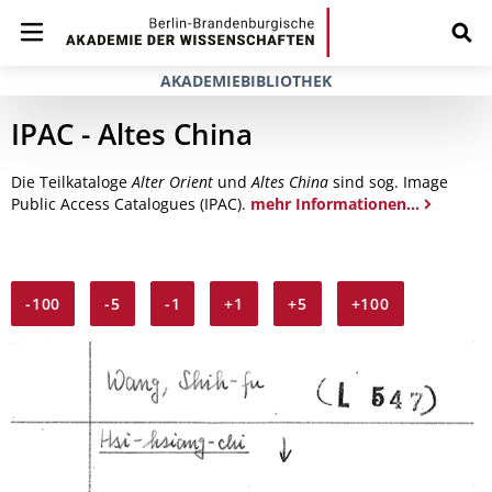
AKADEMIEBIBLIOTHEK
IPAC - Altes China
Die Teilkataloge
Alter Orient
und
Altes China
sind sog. Image
Public Access Catalogues (IPAC).
mehr Informationen...
-100
-5
-1
+1
+5
+100