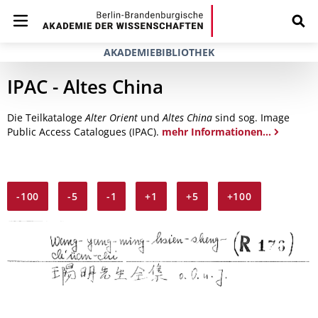
AKADEMIEBIBLIOTHEK
IPAC - Altes China
Die Teilkataloge
Alter Orient
und
Altes China
sind sog. Image
Public Access Catalogues (IPAC).
mehr Informationen...
-100
-5
-1
+1
+5
+100