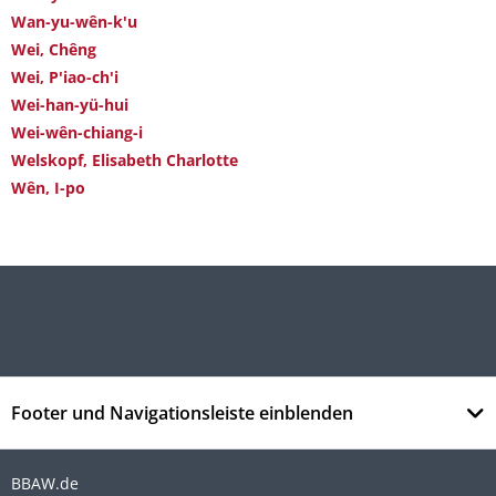
Wan-yu-wên-k'u
Wei, Chêng
Wei, P'iao-ch'i
Wei-han-yü-hui
Wei-wên-chiang-i
Welskopf, Elisabeth Charlotte
Wên, I-po
Footer und Navigationsleiste einblenden
BBAW.de