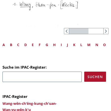
A
B
C
D
E
F
G
H
I
J
K
L
M
N
O
Suche im IPAC-Register:
IPAC-Register
Wang-wên-ch'êng-kung-ch'uan-
Wan-yu-wên-k'u