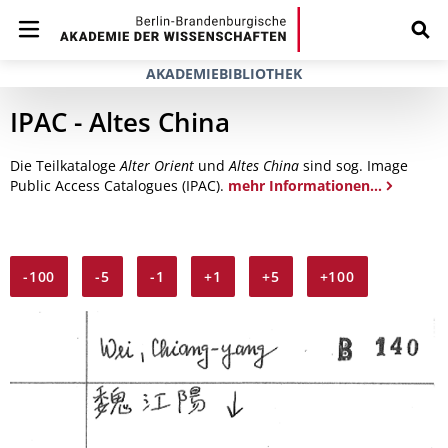
AKADEMIEBIBLIOTHEK
IPAC - Altes China
Die Teilkataloge
Alter Orient
und
Altes China
sind sog. Image
Public Access Catalogues (IPAC).
mehr Informationen...
-100
-5
-1
+1
+5
+100