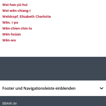
Wei-han-yü-hui
Wei-wên-chiang-i
Welskopf, Elisabeth Charlotte
Wên, I-po
Wên-chien-chin-lu
Wên-hsüan
Wên-wu
Footer und Navigationsleiste einblenden
BBAW.de