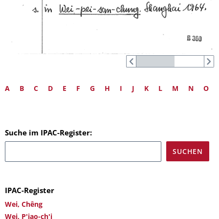
A
B
C
D
E
F
G
H
I
J
K
L
M
N
O
Suche im IPAC-Register:
IPAC-Register
Wei, Chêng
Wei, P'iao-ch'i