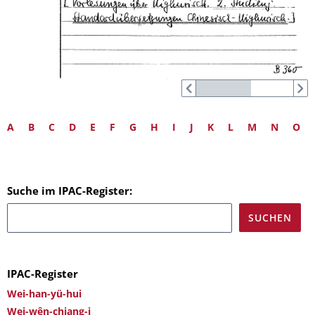
A
B
C
D
E
F
G
H
I
J
K
L
M
N
O
Suche im IPAC-Register:
IPAC-Register
Wei-han-yü-hui
Wei-wên-chiang-i