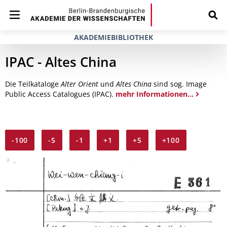
AKADEMIEBIBLIOTHEK
IPAC - Altes China
Die Teilkataloge
Alter Orient
und
Altes China
sind sog. Image
Public Access Catalogues (IPAC).
mehr Informationen...
-100
-5
-1
+1
+5
+100