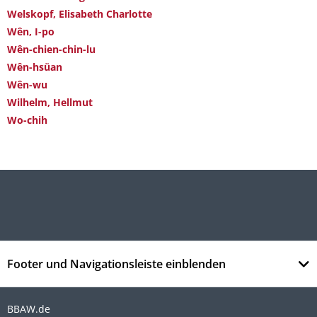
Welskopf, Elisabeth Charlotte
Wên, I-po
Wên-chien-chin-lu
Wên-hsüan
Wên-wu
Wilhelm, Hellmut
Wo-chih
Footer und Navigationsleiste einblenden
BBAW.de