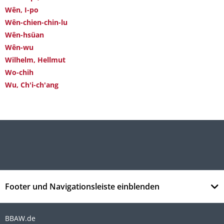
Wên, I-po
Wên-chien-chin-lu
Wên-hsüan
Wên-wu
Wilhelm, Hellmut
Wo-chih
Wu, Ch'i-ch'ang
Footer und Navigationsleiste einblenden
BBAW.de