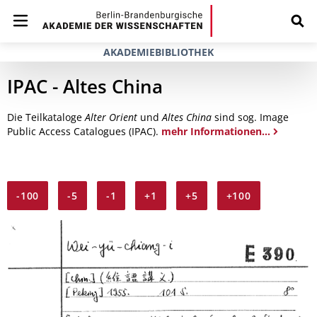
AKADEMIEBIBLIOTHEK
IPAC - Altes China
Die Teilkataloge
Alter Orient
und
Altes China
sind sog. Image
Public Access Catalogues (IPAC).
mehr Informationen...
-100
-5
-1
+1
+5
+100