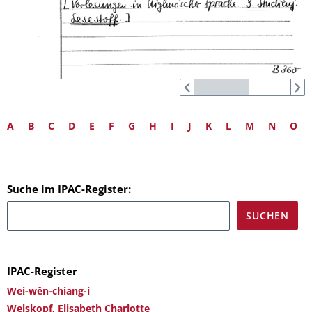
A
B
C
D
E
F
G
H
I
J
K
L
M
N
O
Suche im IPAC-Register:
IPAC-Register
Wei-wên-chiang-i
Welskopf, Elisabeth Charlotte