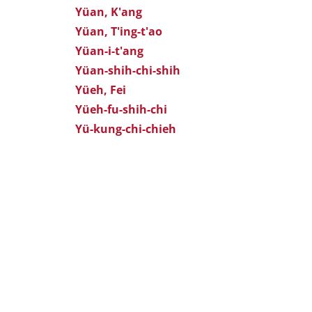
Yüan, K'ang
Yüan, T'ing-t'ao
Yüan-i-t'ang
Yüan-shih-chi-shih
Yüeh, Fei
Yüeh-fu-shih-chi
Yü-kung-chi-chieh