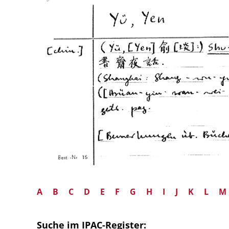
A
B
C
D
E
F
G
H
I
J
K
L
M
Suche im IPAC-Register: