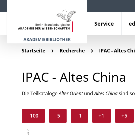
Service
ed
AKADEMIEBIBLIOTHEK
Startseite
Recherche
IPAC - Altes Ch
IPAC - Altes China
Die Teilkataloge
Alter Orient
und
Altes China
sind so
-100
-5
-1
+1
+5