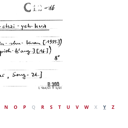
N
O
P
Q
R
S
T
U
V
W
X
Y
Z