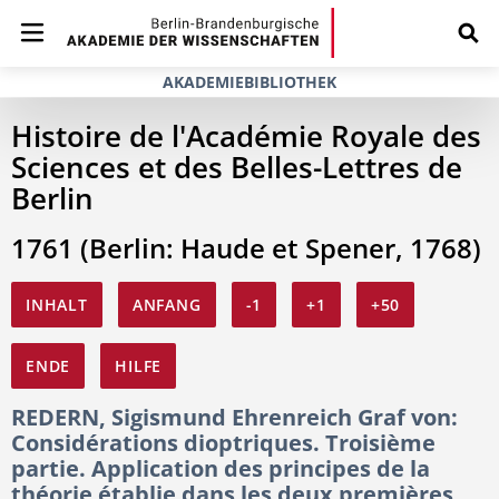
AKADEMIEBIBLIOTHEK
Histoire de l'Académie Royale des
Sciences et des Belles-Lettres de
Berlin
1761 (Berlin: Haude et Spener, 1768)
INHALT
ANFANG
-1
+1
+50
ENDE
HILFE
REDERN, Sigismund Ehrenreich Graf von:
Considérations dioptriques. Troisième
partie. Application des principes de la
théorie établie dans les deux premières