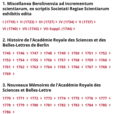
1. Miscellanea Berolinensia ad incrementum
scientiarum, ex scriptis Societati Regiae Scientiarum
exhibitis edita
I (1710)
II (1723)
III (1727)
IV (1734)
V (1737)
VI (1740)
VII (1743)
VII-Suppl. (1744)
2. Histoire de l'Académie Royale des Sciences et des
Belles-Lettres de Berlin
1745
1746
1747
1748
1749
1750
1751
1752
1753
1754
1755
1756
1757
1758
1759
1760
1761
1762
1763
1764
1765
1766
1767
1768
1769
3. Nouveaux Mémoires de l'Académie Royale des
Sciences et Belles-Lettre
1770
1771
1772
1773
1774
1775
1776
1777
1778
1779
1780
1781
1782
1783
1784
1785
1786