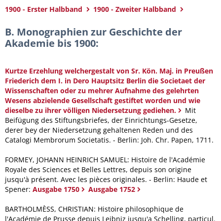
1900 - Erster Halbband
1900 - Zweiter Halbband
B. Monographien zur Geschichte der
Akademie bis 1900:
Kurtze Erzehlung welchergestalt von Sr. Kön. Maj. in Preußen
Friederich dem I. in Dero Hauptsitz Berlin die Societaet der
Wissenschaften oder zu mehrer Aufnahme des gelehrten
Wesens abzielende Gesellschaft gestiftet worden und wie
dieselbe zu ihrer völligen Niedersetzung gediehen.
Mit
Beifügung des Stiftungsbriefes, der Einrichtungs-Gesetze,
derer bey der Niedersetzung gehaltenen Reden und des
Catalogi Membrorum Societatis. - Berlin: Joh. Chr. Papen, 1711.
FORMEY, JOHANN HEINRICH SAMUEL: Histoire de l'Académie
Royale des Sciences et Belles Lettres, depuis son origine
jusqu'à présent. Avec les pièces originales. - Berlin: Haude et
Spener:
Ausgabe 1750
Ausgabe 1752
BARTHOLMÈSS, CHRISTIAN: Histoire philosophique de
l'Académie de Prusse depuis Leibniz jusqu'a Schelling, particul.