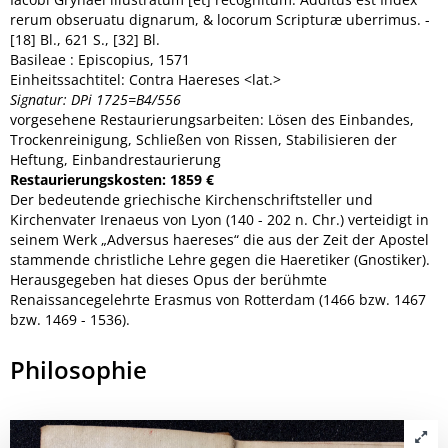
rerum obseruatu dignarum, & locorum Scripturæ uberrimus. -
[18] Bl., 621 S., [32] Bl.
Basileae : Episcopius, 1571
Einheitssachtitel: Contra Haereses <lat.>
Signatur: DPi 1725=B4/556
vorgesehene Restaurierungsarbeiten: Lösen des Einbandes,
Trockenreinigung, Schließen von Rissen, Stabilisieren der
Heftung, Einbandrestaurierung
Restaurierungskosten: 1859 €
Der bedeutende griechische Kirchenschriftsteller und
Kirchenvater Irenaeus von Lyon (140 - 202 n. Chr.) verteidigt in
seinem Werk „Adversus haereses“ die aus der Zeit der Apostel
stammende christliche Lehre gegen die Haeretiker (Gnostiker).
Herausgegeben hat dieses Opus der berühmte
Renaissancegelehrte Erasmus von Rotterdam (1466 bzw. 1467
bzw. 1469 - 1536).
Philosophie