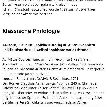
Sprachregeln weit über gelehrte Kreise hinaus.
Johann Christoph Gottsched wurde 1729 zum Auswärtigen
Mitglied der Akademie berufen.
Klassische Philologie
Aelianus, Claudius: [Poikilē Historia] Kl. Ailianu Sophistu
Poikilē Historia = Cl. Aeliani Sophistae Varia Historia :
Ad MStos Codices nunc primum recognita & castigate ;
Accedunt Indices ... / Cum Versione Justi Vulteji, Sed innumeris
in locis ad Graecum Auctoris Contextum emendata, Et Perpetuo
Commentario Jacobi Perizonii
Lugduni Batavorum : DuVivie & Severinus, 1701
Der Römer Claudius Aelianus (ca. 170 - ca. 240 n. Chr., aus
Palestrina), der unter Kaiser Septimius Severus (146 - 211 n.
Chr.) als Oberpriester wirkte, schrieb die „Bunten Geschichten“
in griechischer Sprache. Es ist eine Anekdotensammlung über
berühmte Persönlichkeiten und verschiedene Völker.