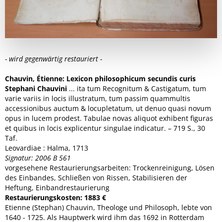
- wird gegenwärtig restauriert -
Chauvin, Étienne: Lexicon philosophicum secundis curis
Stephani Chauvini
... ita tum Recognitum & Castigatum, tum
varie variis in locis illustratum, tum passim quammultis
accessionibus auctum & locupletatum, ut denuo quasi novum
opus in lucem prodest. Tabulae novas aliquot exhibent figuras
et quibus in locis explicentur singulae indicatur. – 719 S., 30
Taf.
Leovardiae : Halma, 1713
Signatur: 2006 B 561
vorgesehene Restaurierungsarbeiten: Trockenreinigung, Lösen
des Einbandes, Schließen von Rissen, Stabilisieren der
Heftung, Einbandrestaurierung
Restaurierungskosten: 1883 €
Etienne (Stephan) Chauvin, Theologe und Philosoph, lebte von
1640 - 1725. Als Hauptwerk wird ihm das 1692 in Rotterdam