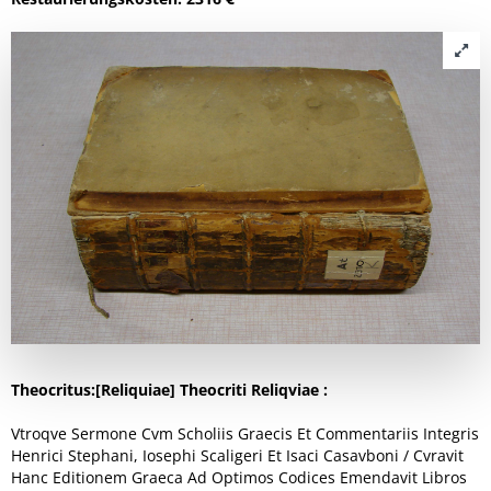
Theocritus:[Reliquiae] Theocriti Reliqviae :
Vtroqve Sermone Cvm Scholiis Graecis Et Commentariis Integris
Henrici Stephani, Iosephi Scaligeri Et Isaci Casavboni / Cvravit
Hanc Editionem Graeca Ad Optimos Codices Emendavit Libros