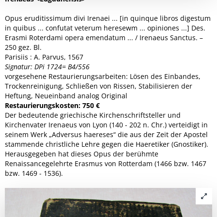
Opus eruditissimum divi Irenaei ... [in quinque libros digestum
in quibus ... confutat veterum heresewm ... opiniones ...] Des.
Erasmi Roterdami opera emendatum ... / Irenaeus Sanctus. –
250 gez. Bl.
Parisiis : A. Parvus, 1567
Signatur: DPi 1724= B4/556
vorgesehene Restaurierungsarbeiten: Lösen des Einbandes,
Trockenreinigung, Schließen von Rissen, Stabilisieren der
Heftung, Neueinband analog Original
Restaurierungskosten: 750 €
Der bedeutende griechische Kirchenschriftsteller und
Kirchenvater Irenaeus von Lyon (140 - 202 n. Chr.) verteidigt in
seinem Werk „Adversus haereses“ die aus der Zeit der Apostel
stammende christliche Lehre gegen die Haeretiker (Gnostiker).
Herausgegeben hat dieses Opus der berühmte
Renaissancegelehrte Erasmus von Rotterdam (1466 bzw. 1467
bzw. 1469 - 1536).