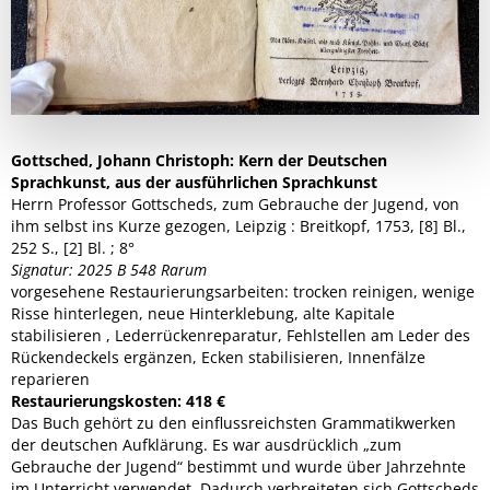
Gottsched, Johann Christoph: Kern der Deutschen
Sprachkunst, aus der ausführlichen Sprachkunst
Herrn Professor Gottscheds, zum Gebrauche der Jugend, von
ihm selbst ins Kurze gezogen, Leipzig : Breitkopf, 1753, [8] Bl.,
252 S., [2] Bl. ; 8°
Signatur: 2025 B 548 Rarum
vorgesehene Restaurierungsarbeiten: trocken reinigen, wenige
Risse hinterlegen, neue Hinterklebung, alte Kapitale
stabilisieren , Lederrückenreparatur, Fehlstellen am Leder des
Rückendeckels ergänzen, Ecken stabilisieren, Innenfälze
reparieren
Restaurierungskosten: 418 €
Das Buch gehört zu den einflussreichsten Grammatikwerken
der deutschen Aufklärung. Es war ausdrücklich „zum
Gebrauche der Jugend“ bestimmt und wurde über Jahrzehnte
im Unterricht verwendet. Dadurch verbreiteten sich Gottscheds