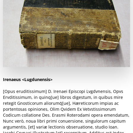
Irenaeus <Lugdunensis>
[Opus eruditissimum] D. Irenaei Episcopi Lvgdvnensis, Opvs
Ervditissimum, in quinq[ue] libros digestum, in quibus mire
retegit Gnosticorum aliorumq́[ue], Hæreticorum impias ac
portentosas opiniones, Olim Qvidem Ex Vetvstissimorum
Codicum collatione Des. Erasmi Roterodami opera emendatum,
Nunc verò, noua libri primi conuersione, singulorum capitum
argumentis, [et] variæ lectionis obseruatione, studio Ioan.
Iacobi Grynaei illustratum [et] recognitum. Additus est Index