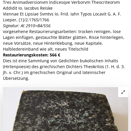
Tres Animadversionvm Indicesqve Verborvm Theocriteorvm
Addidit Io. Iacobvs Reiske
Viennae Et Lipsiae Svmtvs Io. Frid. Iahn Typos Locavit G. A. F.
Loeper, [1]/2.1765/1766
Signatur: At 2910=B4/556
vorgesehene Restaurierungsarbeiten: trocken reinigen, lose
Lagen einfügen, gestauchte Blätter glätten, Risse hinterlegen,
neue Vorsätze, neue Hinterklebung, neue Kapitale,
Halbledereinband wie alt, neues Titelschild
Restaurierungskosten: 566 €
Dies ist eine Sammlung von Gedichten bukolischen Inhalts
(Hirtenpoesie) des griechischen Dichters Theokritos (1. H. d. 3.
Jh. v. Chr.) im griechischen Original und lateinischer
Übersetzung.