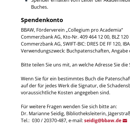
Spender erhalten vom Leiter der Akademiebibl
Buches.
Spendenkonto
BBAW, Förderverein „Collegium pro Academia“
Commerzbank AG, Kto-Nr. 409 464 12 00, BLZ 120 
Commerzbank AG, SWIFT-BIC: DRES DE FF 120, IBA
Verwendungszweck: Buchpatenschaften, Angabe 
Bitte teilen Sie uns mit, an welche Adresse Sie d
Wenn Sie für ein bestimmtes Buch die Patenscha
auf der für jedes Werk die Signatur, die Schade
voraussichtliche Kosten angegeben sind.
Für weitere Fragen wenden Sie sich bitte an:
Dr. Marianne Seidig, Bibliotheksleiterin, Jägerstra
Tel.: 030 / 20370-487, e-mail:
se
idig@bbaw
.de