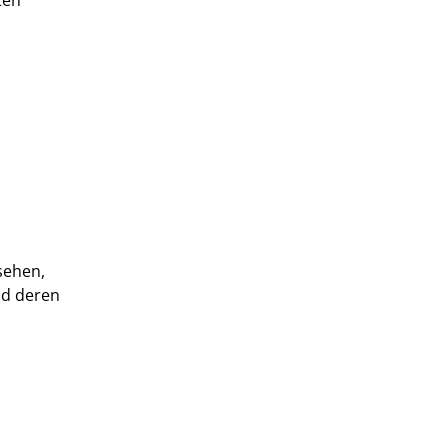
ten
ehen,
nd deren