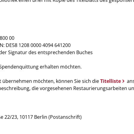
iothek einen Brief mit Kopie des Titelblatts des gesponser
800 00
N: DE58 1208 0000 4094 641200
der Signatur des entsprechenden Buches
ie Spendenquittung erhalten möchten.
ft übernehmen möchten, können Sie sich die
Titelliste
ans
nsbeschreibung, die vorgesehenen Restaurierungsarbeiten u
ße 22/23, 10117 Berlin (Postanschrift)