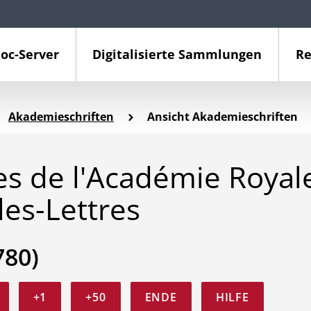
oc-Server
Digitalisierte Sammlungen
Re
Akademieschriften
Ansicht Akademieschriften
 de l'Académie Royal
les-Lettres
780)
+1
+50
ENDE
HILFE