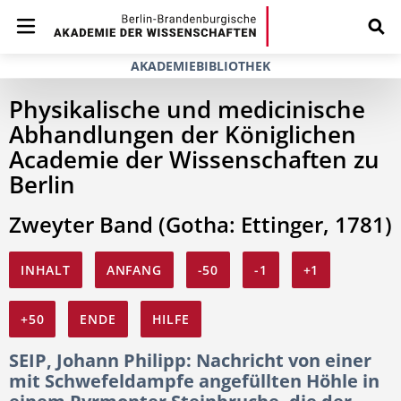
AKADEMIEBIBLIOTHEK
Physikalische und medicinische
Abhandlungen der Königlichen
Academie der Wissenschaften zu
Berlin
Zweyter Band (Gotha: Ettinger, 1781)
INHALT
ANFANG
-50
-1
+1
+50
ENDE
HILFE
SEIP, Johann Philipp: Nachricht von einer
mit Schwefeldampfe angefüllten Höhle in