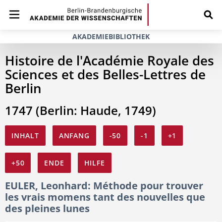
AKADEMIEBIBLIOTHEK
Histoire de l'Académie Royale des
Sciences et des Belles-Lettres de
Berlin
1747 (Berlin: Haude, 1749)
INHALT
ANFANG
-50
-1
+1
+50
ENDE
HILFE
EULER, Leonhard: Méthode pour trouver
les vrais momens tant des nouvelles que
des pleines lunes