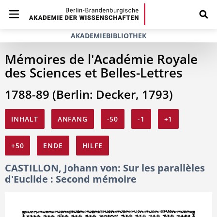
AKADEMIEBIBLIOTHEK
Mémoires de l'Académie Royale
des Sciences et Belles-Lettres
1788-89 (Berlin: Decker, 1793)
INHALT
ANFANG
-50
-1
+1
+50
ENDE
HILFE
CASTILLON, Johann von: Sur les parallèles
d'Euclide : Second mémoire