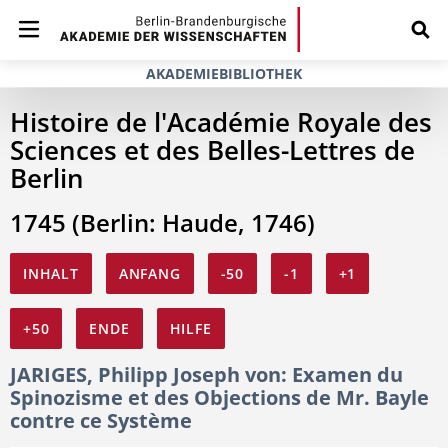
AKADEMIEBIBLIOTHEK
Histoire de l'Académie Royale des
Sciences et des Belles-Lettres de
Berlin
1745 (Berlin: Haude, 1746)
INHALT
ANFANG
-50
-1
+1
+50
ENDE
HILFE
JARIGES, Philipp Joseph von: Examen du
Spinozisme et des Objections de Mr. Bayle
contre ce Système