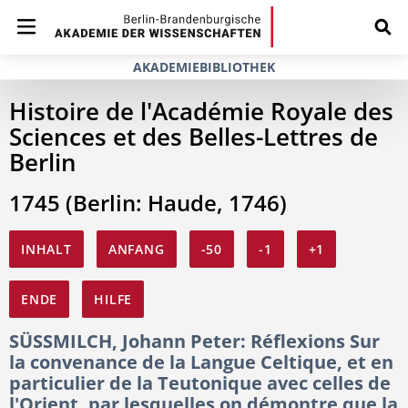
AKADEMIEBIBLIOTHEK
Histoire de l'Académie Royale des
Sciences et des Belles-Lettres de
Berlin
1745 (Berlin: Haude, 1746)
INHALT
ANFANG
-50
-1
+1
ENDE
HILFE
SÜSSMILCH, Johann Peter: Réflexions Sur
la convenance de la Langue Celtique, et en
particulier de la Teutonique avec celles de
l'Orient, par lesquelles on démontre que la