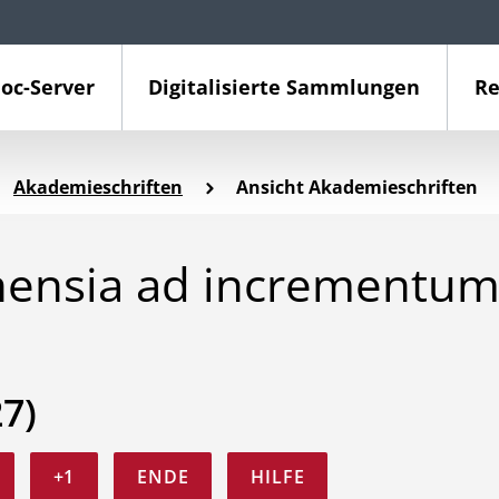
oc-Server
Digitalisierte Sammlungen
Re
Akademieschriften
Ansicht Akademieschriften
inensia ad incrementu
27)
+1
ENDE
HILFE