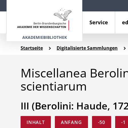
Service
ed
AKADEMIEBIBLIOTHEK
Startseite
Digitalisierte Sammlungen
Miscellanea Berol
scientiarum
III (Berolini: Haude, 17
INHALT
ANFANG
-50
-1