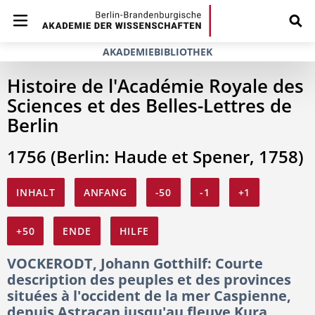
AKADEMIEBIBLIOTHEK
Histoire de l'Académie Royale des
Sciences et des Belles-Lettres de
Berlin
1756 (Berlin: Haude et Spener, 1758)
INHALT
ANFANG
-50
-1
+1
+50
ENDE
HILFE
VOCKERODT, Johann Gotthilf: Courte
description des peuples et des provinces
situées à l'occident de la mer Caspienne,
depuis Astracan jusqu'au fleuve Kura,