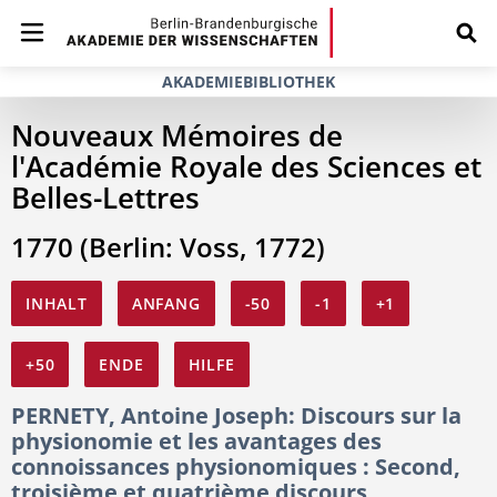
AKADEMIEBIBLIOTHEK
Nouveaux Mémoires de
l'Académie Royale des Sciences et
Belles-Lettres
1770 (Berlin: Voss, 1772)
INHALT
ANFANG
-50
-1
+1
+50
ENDE
HILFE
PERNETY, Antoine Joseph: Discours sur la
physionomie et les avantages des
connoissances physionomiques : Second,
troisième et quatrième discours