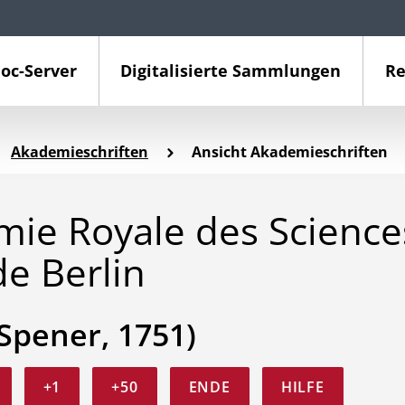
oc-Server
Digitalisierte Sammlungen
Re
Akademieschriften
Ansicht Akademieschriften
émie Royale des Science
de Berlin
 Spener, 1751)
+1
+50
ENDE
HILFE