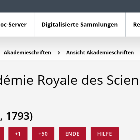
oc-Server
Digitalisierte Sammlungen
Re
Akademieschriften
Ansicht Akademieschriften
démie Royale des Scien
, 1793)
+1
+50
ENDE
HILFE