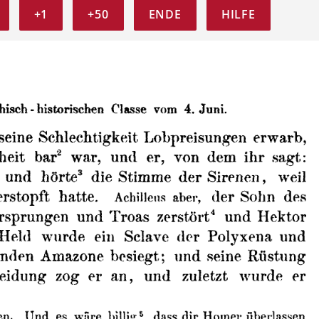
+1
+50
ENDE
HILFE