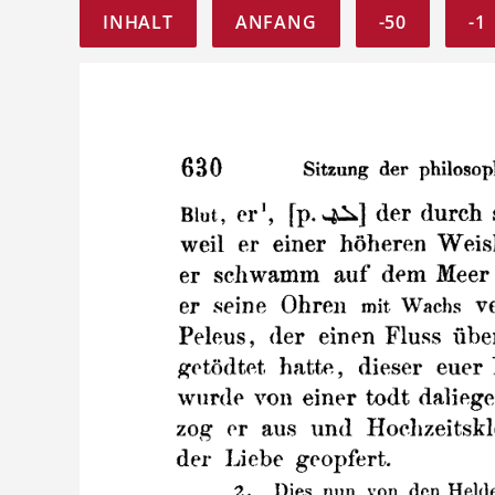
INHALT
ANFANG
-50
-1