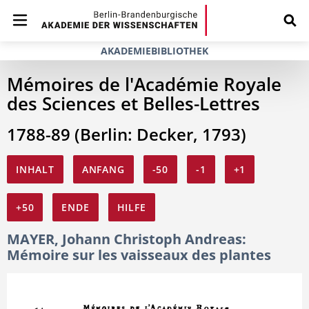
AKADEMIEBIBLIOTHEK
Mémoires de l'Académie Royale
des Sciences et Belles-Lettres
1788-89 (Berlin: Decker, 1793)
INHALT
ANFANG
-50
-1
+1
+50
ENDE
HILFE
MAYER, Johann Christoph Andreas:
Mémoire sur les vaisseaux des plantes